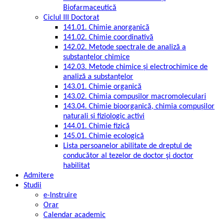
Biofarmaceutică
Ciclul III Doctorat
141.01. Chimie anorganică
141.02. Chimie coordinativă
142.02. Metode spectrale de analiză a
substanțelor chimice
142.03. Metode chimice și electrochimice de
analiză a substanțelor
143.01. Chimie organică
143.02. Chimia compușilor macromoleculari
143.04. Chimie bioorganică, chimia compușilor
naturali și fiziologic activi
144.01. Chimie fizică
145.01. Chimie ecologică
Lista persoanelor abilitate de dreptul de
conducător al tezelor de doctor şi doctor
habilitat
Admitere
Studii
e-Instruire
Orar
Calendar academic