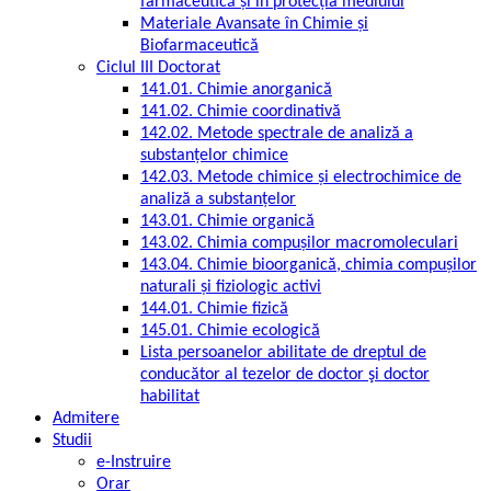
farmaceutică și în protecția mediului
Materiale Avansate în Chimie și
Biofarmaceutică
Ciclul III Doctorat
141.01. Chimie anorganică
141.02. Chimie coordinativă
142.02. Metode spectrale de analiză a
substanțelor chimice
142.03. Metode chimice și electrochimice de
analiză a substanțelor
143.01. Chimie organică
143.02. Chimia compușilor macromoleculari
143.04. Chimie bioorganică, chimia compușilor
naturali și fiziologic activi
144.01. Chimie fizică
145.01. Chimie ecologică
Lista persoanelor abilitate de dreptul de
conducător al tezelor de doctor şi doctor
habilitat
Admitere
Studii
e-Instruire
Orar