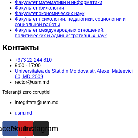
Факультет математики и информатики
Факультет филологии
Факультет экономических наук
Факультет психологии, педагогики, социологии и
социальной работы
Факультет международных отношений,
политических и административных наук
Контакты
+373 22 244 810
9:00 - 17:00
Universitatea de Stat din Moldova str. Alexei Mateevici
60, MD-2009
rector@usm.md
Toleranță zero corupției
integritate@usm.md
usm.md
acebook
Youtube
Instagram