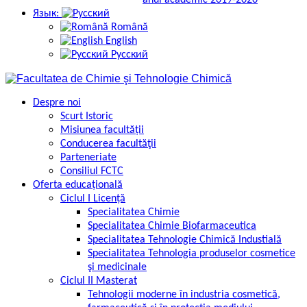
anul academic 2019-2020
Язык:
Română
English
Русский
Despre noi
Scurt Istoric
Misiunea facultății
Conducerea facultăţii
Parteneriate
Consiliul FCTC
Oferta educațională
Ciclul I Licență
Specialitatea Chimie
Specialitatea Chimie Biofarmaceutica
Specialitatea Tehnologie Chimică Industială
Specialitatea Tehnologia produselor cosmetice
şi medicinale
Ciclul II Masterat
Tehnologii moderne în industria cosmetică,