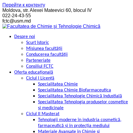
Перейти к контенту
Moldova, str. Alexei Mateevici 60, blocul IV
022-24-43-55
fctc@usm.md
Despre noi
Scurt Istoric
Misiunea facultății
Conducerea facultăţii
Parteneriate
Consiliul FCTC
Oferta educațională
Ciclul I Licență
Specialitatea Chimie
Specialitatea Chimie Biofarmaceutica
Specialitatea Tehnologie Chimică Industială
Specialitatea Tehnologia produselor cosmetice
şi medicinale
Ciclul II Masterat
Tehnologii moderne în industria cosmetică,
farmaceutică și în protecția mediului
Materiale Avansate în Chimie și