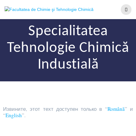
Specialitatea
Tehnologie Chimică
Industială
Извините, этот техт доступен только в “
Română
” и
“
English
”.