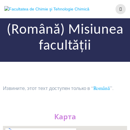
(Română) Misiunea
facultății
Извините, этот техт доступен только в “
Română
”.
Карта