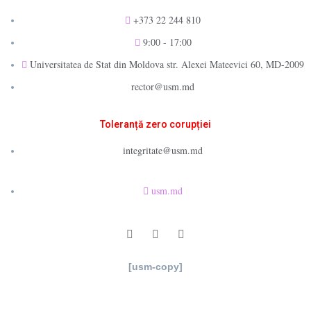
+373 22 244 810
9:00 - 17:00
Universitatea de Stat din Moldova str. Alexei Mateevici 60, MD-2009
rector@usm.md
Toleranță zero corupției
integritate@usm.md
usm.md
[usm-copy]