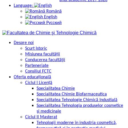
anul academic 2019-2020
Language:
Română
English
Русский
Despre noi
Scurt Istoric
Misiunea facultății
Conducerea facultăţii
Parteneriate
Consiliul FCTC
Oferta educațională
Ciclul I Licență
Specialitatea Chimie
Specialitatea Chimie Biofarmaceutica
Specialitatea Tehnologie Chimică Industială
Specialitatea Tehnologia produselor cosmetice
şi medicinale
Ciclul II Masterat
Tehnologii moderne în industria cosmetică,