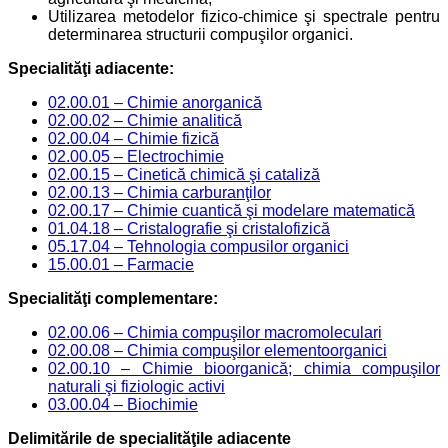
Utilizarea metodelor fizico-chimice şi spectrale pentru
determinarea structurii compuşilor organici.
Specialităţi adiacente:
02.00.01 – Chimie anorganică
02.00.02 – Chimie analitică
02.00.04 – Chimie fizică
02.00.05 – Electrochimie
02.00.15 – Cinetică chimică şi cataliză
02.00.13 – Chimia carburanţilor
02.00.17 – Chimie cuantică şi modelare matematică
01.04.18 – Cristalografie şi cristalofizică
05.17.04 – Tehnologia compusilor organici
15.00.01 – Farmacie
Specialităţi complementare:
02.00.06 – Chimia compuşilor macromoleculari
02.00.08 – Chimia compuşilor elementoorganici
02.00.10 – Chimie bioorganică; chimia compuşilor
naturali şi fiziologic activi
03.00.04 – Biochimie
Delimitările de specialităţile adiacente