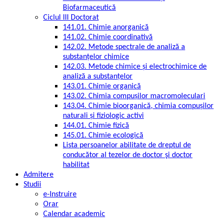
Biofarmaceutică
Ciclul III Doctorat
141.01. Chimie anorganică
141.02. Chimie coordinativă
142.02. Metode spectrale de analiză a
substanțelor chimice
142.03. Metode chimice și electrochimice de
analiză a substanțelor
143.01. Chimie organică
143.02. Chimia compușilor macromoleculari
143.04. Chimie bioorganică, chimia compușilor
naturali și fiziologic activi
144.01. Chimie fizică
145.01. Chimie ecologică
Lista persoanelor abilitate de dreptul de
conducător al tezelor de doctor şi doctor
habilitat
Admitere
Studii
e-Instruire
Orar
Calendar academic