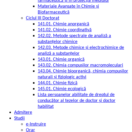
farmaceutică și în protecția mediului
Materiale Avansate în Chimie și
Biofarmaceutică
Ciclul III Doctorat
141.01. Chimie anorganică
141.02. Chimie coordinativă
142.02. Metode spectrale de analiză a
substanțelor chimice
142.03. Metode chimice și electrochimice de
analiză a substanțelor
143.01. Chimie organică
143.02. Chimia compușilor macromoleculari
143.04. Chimie bioorganică, chimia compușilor
naturali și fiziologic activi
144.01. Chimie fizică
145.01. Chimie ecologică
Lista persoanelor abilitate de dreptul de
conducător al tezelor de doctor şi doctor
habilitat
Admitere
Studii
e-Instruire
Orar