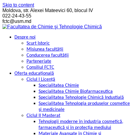
Skip to content
Moldova, str. Alexei Mateevici 60, blocul IV
022-24-43-55
fctc@usm.md
Despre noi
Scurt Istoric
Misiunea facultății
Conducerea facultăţii
Parteneriate
Consiliul FCTC
Oferta educațională
Ciclul I Licență
Specialitatea Chimie
Specialitatea Chimie Biofarmaceutica
Specialitatea Tehnologie Chimică Industială
Specialitatea Tehnologia produselor cosmetice
şi medicinale
Ciclul II Masterat
Tehnologii moderne în industria cosmetică,
farmaceutică și în protecția mediului
Materiale Avansate în Chimie și