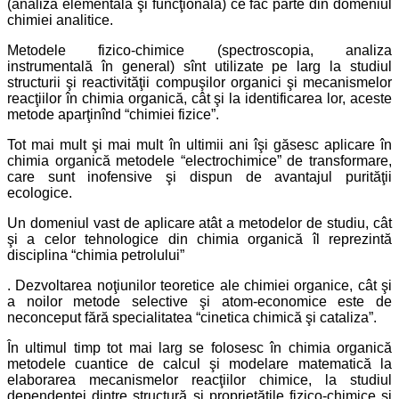
(analiza elementală şi funcţională) ce fac parte din domeniul
chimiei analitice.
Metodele fizico-chimice (spectroscopia, analiza
instrumentală în general) sînt utilizate pe larg la studiul
structurii şi reactivităţii compuşilor organici şi mecanismelor
reacţiilor în chimia organică, cât şi la identificarea lor, aceste
metode aparţinînd “chimiei fizice”.
Tot mai mult şi mai mult în ultimii ani îşi găsesc aplicare în
chimia organică metodele “electrochimice” de transformare,
care sunt inofensive şi dispun de avantajul purităţii
ecologice.
Un domeniul vast de aplicare atât a metodelor de studiu, cât
şi a celor tehnologice din chimia organică îl reprezintă
disciplina “chimia petrolului”
. Dezvoltarea noţiunilor teoretice ale chimiei organice, cât şi
a noilor metode selective şi atom-economice este de
neconceput fără specialitatea “cinetica chimică şi cataliza”.
În ultimul timp tot mai larg se folosesc în chimia organică
metodele cuantice de calcul şi modelare matematică la
elaborarea mecanismelor reacţiilor chimice, la studiul
dependenţei dintre structură şi proprietăţile fizico-chimice şi