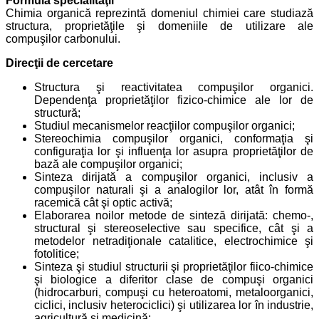
Formula specialităţii
Chimia organică reprezintă domeniul chimiei care studiază
structura, proprietăţile şi domeniile de utilizare ale
compuşilor carbonului.
Direcţii de cercetare
Structura şi reactivitatea compuşilor organici.
Dependenţa proprietăţilor fizico-chimice ale lor de
structură;
Studiul mecanismelor reacţiilor compuşilor organici;
Stereochimia compuşilor organici, conformaţia şi
configuraţia lor şi influenţa lor asupra proprietăţilor de
bază ale compuşilor organici;
Sinteza dirijată a compuşilor organici, inclusiv a
compuşilor naturali şi a analogilor lor, atât în formă
racemică cât şi optic activă;
Elaborarea noilor metode de sinteză dirijată: chemo-,
structural şi stereoselective sau specifice, cât şi a
metodelor netradiţionale catalitice, electrochimice şi
fotolitice;
Sinteza şi studiul structurii şi proprietăţilor fiico-chimice
şi biologice a diferitor clase de compuşi organici
(hidrocarburi, compuşi cu heteroatomi, metaloorganici,
ciclici, inclusiv heterociclici) şi utilizarea lor în industrie,
agricultură şi medicină;