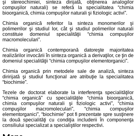
şi stereochimiei, sinteza dirijată, obţinerea analogilor
compuşilor naturali) se referă la specialitatea “chimia
bioorganică, chimia compuşilor naturali şi fiziologic activi”.
Chimia organică referitor la sinteza monomerilor şi
polimerrilor şi studiul lor, cât şi studiul polimerilor naturali
constituie domeniul specialităţii “chimia compuşilor
macromoleculari”.
Chimia organică contemporană datoreşte majoritatea
realizărilor invocării în sinteza organică a derivaţilor, ce ţin de
domeniul specialităţii “chimia compuşilor elementorganici”.
Chimia organică prin metodele sale de analiză, sinteza
diririjată şi studiul funcţional are atribuţie la specialitatea
“biochimie”.
Tezele de doctorat elaborate la interferenţa specialităţilor
“chimia organică” cu specialităţile “chimia bioorganică,
chimia compuşilor naturali şi fiziologic activi”, “chimia
compuşilor macromoleculari”, “chimia compuşilor
elementorganici”, “biochimie” pot fi prezentate spre susţinere
la două specialităţi cu condiţia includerii în componenţa
consiliului specializat a specialiştilor respectivi.