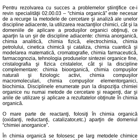
Pentru rezolvarea cu succes a problemelor ştiinţifice ce-i
revin specialităţii 02.00.03 – “chimia organică” este necesar
de a recurge la metodele de cercetare şi analiză ale unelor
discipline adiacente, la utilizarea reactanţilor chimici, cât şi la
domeniile de aplicare a produşilor organici obţinuţi, ce
aparţin la un şir de discipline adiacente: chimia anorganică,
chimia analitică, chimia fizică, electrochimia, chimia
petrolului, cinetica chimică şi cataliza, chimia cuantică şi
modelarea matematică, cromatografie, chimia farmaceutică,
farmacognozia, tehnologia produselor sintezei organice fine,
cristalografia şi fizica cristalelor, cât şi la discipline
complementare: chimia bioorganică, chimia compuşilor
naturali şi fiziologic activi, chimia compuşilor
macromoleculari, chimia compuşilor elementorganici,
biochimia. Disciplinele enumerate pun la dispoziţia chimiei
organice nu numai metode de cercetare şi reagenţi, dar şi
ariile de utilizare şi aplicare a rezultatelor obţinute în chimia
organică.
O mare parte de reactanţi, folosiţi în chimia organică
(oxidanţi, reductanţi, catalizator,etc.) aparţin de domeniul
“chimiei anorganice”.
În chimia organică se folosesc pe larg metodele chimice