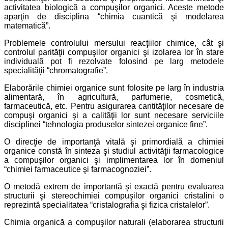
activitatea biologică a compuşilor organici. Aceste metode
aparţin de disciplina “chimia cuantică şi modelarea
matematică”.
Problemele controlului mersului reacţiilor chimice, cât şi
controlul parităţii compuşilor organici şi izolarea lor în stare
individuală pot fi rezolvate folosind pe larg metodele
specialităţii “chromatografie”.
Elaborările chimiei organice sunt folosite pe larg în industria
alimentară, în agricultură, parfumerie, cosmetică,
farmaceutică, etc. Pentru asigurarea cantităţilor necesare de
compuşi organici şi a calităţii lor sunt necesare serviciile
disciplinei “tehnologia produselor sintezei organice fine”.
O direcţie de importanţă vitală şi primordială a chimiei
organice constă în sinteza şi studiul activităţii farmacologice
a compuşilor organici şi implimentarea lor în domeniul
“chimiei farmaceutice şi farmacognoziei”.
O metodă extrem de importantă şi exactă pentru evaluarea
structurii şi stereochimiei compuşilor organici cristalini o
reprezintă specialitatea “cristalografia şi fizica cristalelor”.
Chimia organică a compuşilor naturali (elaborarea structurii