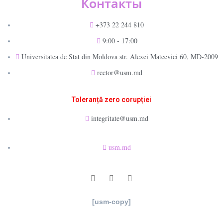
Контакты
+373 22 244 810
9:00 - 17:00
Universitatea de Stat din Moldova str. Alexei Mateevici 60, MD-2009
rector@usm.md
Toleranță zero corupției
integritate@usm.md
usm.md
[usm-copy]