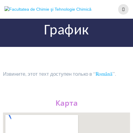
График
Извините, этот техт доступен только в “
Română
”.
Карта