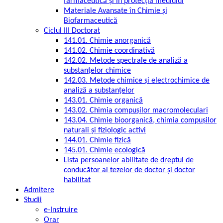
farmaceutică și în protecția mediului
Materiale Avansate în Chimie și
Biofarmaceutică
Ciclul III Doctorat
141.01. Chimie anorganică
141.02. Chimie coordinativă
142.02. Metode spectrale de analiză a
substanțelor chimice
142.03. Metode chimice și electrochimice de
analiză a substanțelor
143.01. Chimie organică
143.02. Chimia compușilor macromoleculari
143.04. Chimie bioorganică, chimia compușilor
naturali și fiziologic activi
144.01. Chimie fizică
145.01. Chimie ecologică
Lista persoanelor abilitate de dreptul de
conducător al tezelor de doctor şi doctor
habilitat
Admitere
Studii
e-Instruire
Orar