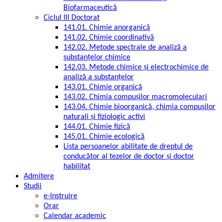
Biofarmaceutică
Ciclul III Doctorat
141.01. Chimie anorganică
141.02. Chimie coordinativă
142.02. Metode spectrale de analiză a
substanțelor chimice
142.03. Metode chimice și electrochimice de
analiză a substanțelor
143.01. Chimie organică
143.02. Chimia compușilor macromoleculari
143.04. Chimie bioorganică, chimia compușilor
naturali și fiziologic activi
144.01. Chimie fizică
145.01. Chimie ecologică
Lista persoanelor abilitate de dreptul de
conducător al tezelor de doctor şi doctor
habilitat
Admitere
Studii
e-Instruire
Orar
Calendar academic