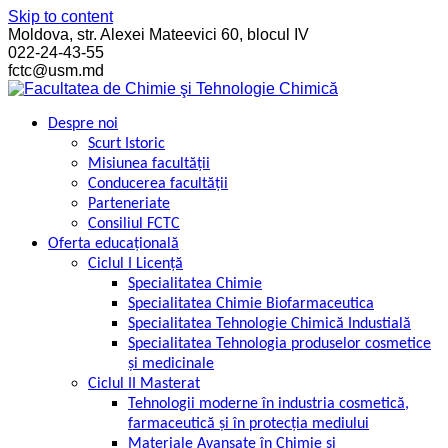
Skip to content
Moldova, str. Alexei Mateevici 60, blocul IV
022-24-43-55
fctc@usm.md
Despre noi
Scurt Istoric
Misiunea facultății
Conducerea facultăţii
Parteneriate
Consiliul FCTC
Oferta educațională
Ciclul I Licență
Specialitatea Chimie
Specialitatea Chimie Biofarmaceutica
Specialitatea Tehnologie Chimică Industială
Specialitatea Tehnologia produselor cosmetice
şi medicinale
Ciclul II Masterat
Tehnologii moderne în industria cosmetică,
farmaceutică și în protecția mediului
Materiale Avansate în Chimie și