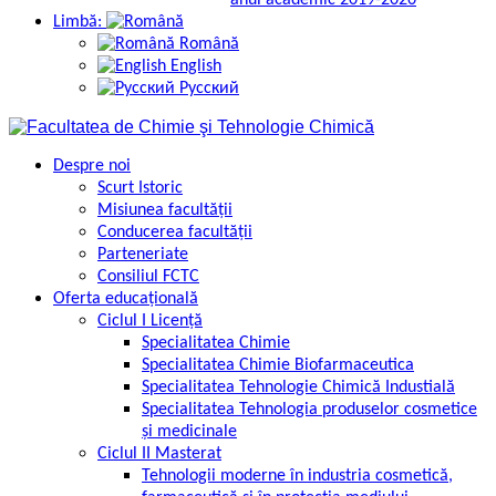
anul academic 2019-2020
Limbă:
Română
English
Русский
Despre noi
Scurt Istoric
Misiunea facultății
Conducerea facultăţii
Parteneriate
Consiliul FCTC
Oferta educațională
Ciclul I Licență
Specialitatea Chimie
Specialitatea Chimie Biofarmaceutica
Specialitatea Tehnologie Chimică Industială
Specialitatea Tehnologia produselor cosmetice
şi medicinale
Ciclul II Masterat
Tehnologii moderne în industria cosmetică,