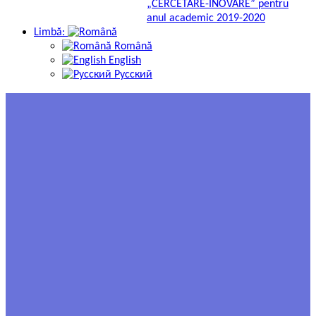
„CERCETARE-INOVARE” pentru
anul academic 2019-2020
Limbă:
Română
English
Русский