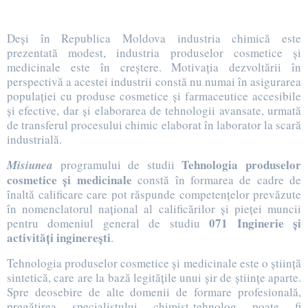
Deşi în Republica Moldova industria chimică este
prezentată modest, industria produselor cosmetice şi
medicinale este în creştere. Motivaţia dezvoltării în
perspectivă a acestei industrii constă nu numai în asigurarea
populaţiei cu produse cosmetice şi farmaceutice accesibile
şi efective, dar şi elaborarea de tehnologii avansate, urmată
de transferul procesului chimic elaborat în laborator la scară
industrială.
Tehnologia produselor
Misiunea
programului de studii
cosmetice şi medicinale
constă în formarea de cadre de
înaltă calificare care pot răspunde competenţelor prevăzute
în nomenclatorul naţional al calificărilor şi pieţei muncii
071 Inginerie şi
pentru domeniul general de studiu
activităţi inginereşti
.
Tehnologia produselor cosmetice şi medicinale este o ştiinţă
sintetică, care are la bază legităţile unui şir de ştiinţe aparte.
Spre deosebire de alte domenii de formare profesională,
pregătirea specialistului chimist-tehnolog poate fi