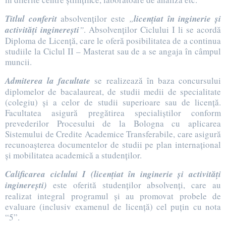
Titlul conferit
absolvenţilor este
„
licenţiat în inginerie şi
activită
ț
i inginereşti
”
. Absolvenţilor Ciclului I li se acordă
Diploma de Licenţă, care le oferă posibilitatea de a continua
studiile la Ciclul II – Masterat sau de a se angaja în câmpul
muncii.
Admiterea la facultate
se realizează în baza concursului
diplomelor de bacalaureat, de studii medii de specialitate
(colegiu) şi a celor de studii superioare sau de licenţă.
Facultatea asigură pregătirea specialiştilor conform
prevederilor Procesului de la Bologna cu aplicarea
Sistemului de Credite Academice Transferabile, care asigură
recunoaşterea documentelor de studii pe plan internaţional
şi mobilitatea academică a studenţilor.
Calificarea ciclului I (
licenţiat în inginerie şi activită
ț
i
inginereşti
)
este oferită studenţilor absolvenţi, care au
realizat integral programul şi au promovat probele de
evaluare (inclusiv examenul de licenţă) cel puţin cu nota
“5”.