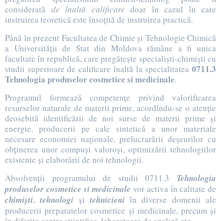
considerată
de înaltă calificare
doar în cazul în care
instruirea teoretică este însoţită de instruirea practică.
Până în prezent Facultatea de Chimie şi Tehnologie Chimică
a Universităţii de Stat din Moldova rămâne a fi unica
facultate în republică, care pregăteşte specialişti-chimişti cu
0711.3
studii superioare de calificare înaltă la specialitatea
Tehnologia produselor cosmetice si medicinale
.
Programul formează competenţe privind valorificarea
resurselor naturale de materii prime, acordîndu-se o atenţie
deosebită identificării de noi surse de materii prime şi
energie, producerii pe cale sintetică a unor materiale
necesare economiei naţionale, prelucrarării deşeurilor cu
obţinerea unor compuşi valoroşi, optimizării tehnologiilor
existente şi elaborării de noi tehnologii.
Absolvenţii programului de studii 0711.3
Tehnologia
produselor cosmetice si medicinale
vor activa în calitate de
chimişti
,
tehnologi
şi
tehnicieni
în diverse domenii ale
producerii preparatelor cosmetice şi medicinale, precum şi
în diferite centre ştiinţifice, laboratoare de analiză etc.