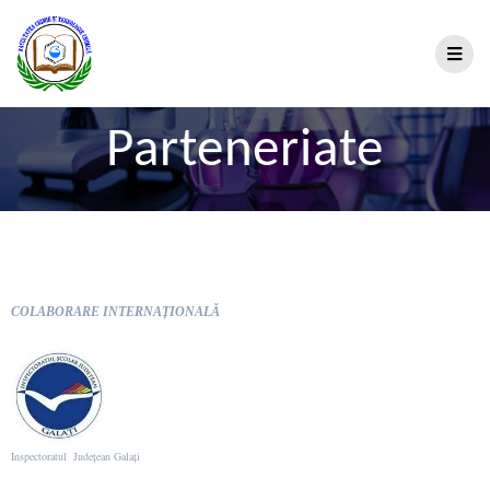
Parteneriate
COLABORARE INTERNAȚIONALĂ
Inspectoratul Județean Galați