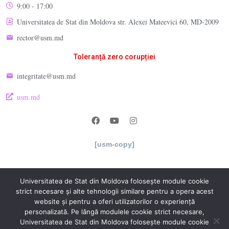
9:00 - 17:00
Universitatea de Stat din Moldova str. Alexei Mateevici 60, MD-2009
rector@usm.md
Toleranță zero corupției
integritate@usm.md
usm.md
[usm-copy]
Universitatea de Stat din Moldova folosește module cookie
strict necesare și alte tehnologii similare pentru a opera acest
website și pentru a oferi utilizatorilor o experiență
personalizată. Pe lângă modulele cookie strict necesare,
Universitatea de Stat din Moldova folosește module cookie
© 2026 Facultatea de Chimie şi Tehnologie Chimică. Built using