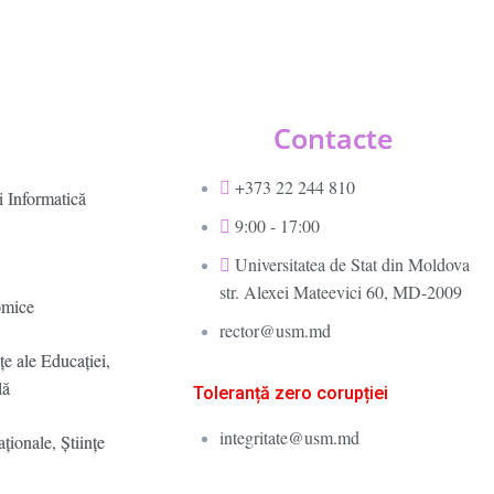
Contacte
+373 22 244 810
i Informatică
9:00 - 17:00
Universitatea de Stat din Moldova
str. Alexei Mateevici 60, MD-2009
omice
rector@usm.md
ţe ale Educaţiei,
lă
Toleranță zero corupției
integritate@usm.md
aţionale, Ştiinţe