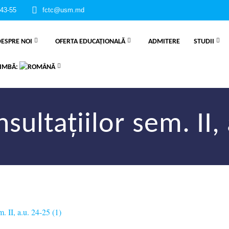
-43-55
fctc@usm.md
ESPRE NOI
OFERTA EDUCAȚIONALĂ
ADMITERE
STUDII
LIMBĂ:
sultațiilor sem. II,
m. II, a.u. 24-25 (1)