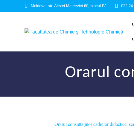
Moldova, str. Alexei Mateevici 60, blocul IV
022-24
D
Orarul con
Orarul consultațiilor cadrelor didactice, se