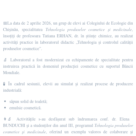
📅La data de 2 aprilie 2026, un grup de elevi ai Colegiului de Ecologie din
Chișinău, specialitatea
Tehnologia produselor cosmetice și medicinale
,
însoțiți de profesoara Tatiana ERHAN, dr. în științe chimice, au realizat
activități practice în laboratorul didactic „Tehnologia și controlul calității
produselor cosmetice”.
🔬 Laboratorul a fost modernizat cu echipamente de specialitate pentru
instruirea practică în domeniul producției cosmetice cu suportul Băncii
Mondiale.
🧪 În cadrul sesiunii, elevii au simulat și realizat procese de producere
industrială:
săpun solid de toaletă;
emulsie cosmetică.
👩‍🔬 Activitățile s-au desfășurat sub îndrumarea conf. dr. Elena
BUNDUCHI și a studenților din anul III, programul
Tehnologia produselor
cosmetice și medicinale
, oferind un exemplu valoros de colaborare și