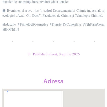
transfer de cunoștințe între niveluri educaționale.
🏫 Evenimentul a avut loc în cadrul Departamentului Chimie industrială și
ecologică „Acad. Gh. Duca”, Facultatea de Chimie și Tehnologie Chimică.
#Educație #TehnologiiCosmetice #TransferDeCunoștințe #TehFarmCosm
#BIOTEHN
Published
vineri, 3 aprilie 2026
Adresa