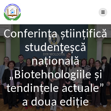
Conferința științifică
studențeșcă
națională
„Biotehnologiile și
tendințele actuale”
a doua ediție