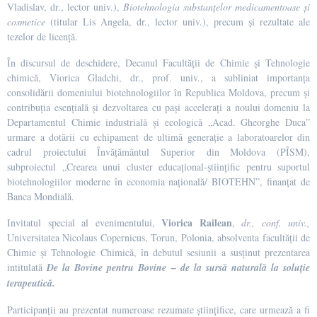
Vladislav, dr., lector univ.),
Biotehnologia substanțelor medicamentoase și
cosmetice
(titular Lis Angela, dr., lector univ.), precum și rezultate ale
tezelor de licență.
În discursul de deschidere, Decanul Facultății de Chimie și Tehnologie
chimică, Viorica Gladchi, dr., prof. univ., a subliniat importanța
consolidării domeniului biotehnologiilor în Republica Moldova, precum și
contribuția esențială și dezvoltarea cu pași accelerați a noului domeniu la
Departamentul Chimie industrială și ecologică „Acad. Gheorghe Duca”
urmare a dotării cu echipament de ultimă generație a laboratoarelor din
cadrul proiectului Învățământul Superior din Moldova (PÎSM),
subproiectul „Crearea unui cluster educațional-științific pentru suportul
biotehnologiilor moderne în economia națională/ BIOTEHN”, finanțat de
Banca Mondială.
Viorica Railean
Invitatul special al evenimentului,
,
dr., conf. univ.,
Universitatea Nicolaus Copernicus, Torun, Polonia, absolventa facultății de
Chimie și Tehnologie Chimică, în debutul sesiunii a susținut prezentarea
intitulată
De la Bovine pentru Bovine – de la sursă naturală la soluție
terapeutică.
Participanții au prezentat numeroase rezumate științifice, care urmează a fi