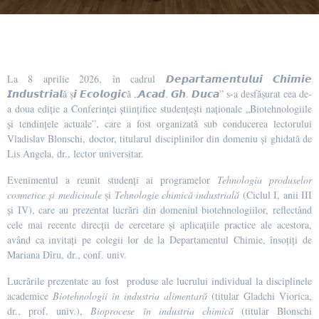
La 8 aprilie 2026, în cadrul 𝘿𝙚𝙥𝙖𝙧𝙩𝙖𝙢𝙚𝙣𝙩𝙪𝙡𝙪𝙞 𝘾𝙝𝙞𝙢𝙞𝙚
𝙄𝙣𝙙𝙪𝙨𝙩𝙧𝙞𝙖𝙡ă ș𝙞 𝙀𝙘𝙤𝙡𝙤𝙜𝙞𝙘ă „𝘼𝙘𝙖𝙙. 𝙂𝙝. 𝘿𝙪𝙘𝙖” s-a desfășurat cea de-
a doua ediție a Conferinței științifice studențești naționale „Biotehnologiile
și tendințele actuale”, care a fost organizată sub conducerea lectorului
Vladislav Blonschi, doctor, titularul disciplinilor din domeniu și ghidată de
Lis Angela, dr., lector universitar.
Evenimentul a reunit studenți ai programelor
Tehnologia produselor
cosmetice și medicinale
și
Tehnologie chimică industrială
(Ciclul I, anii III
și IV), care au prezentat lucrări din domeniul biotehnologiilor, reflectând
cele mai recente direcții de cercetare și aplicațiile practice ale acestora,
având ca invitați pe colegii lor de la Departamentul Chimie, însoțiți de
Mariana Dîru, dr., conf. univ.
Lucrările prezentate au fost produse ale lucrului individual la disciplinele
academice
Biotehnologii în industria alimentară
(titular Gladchi Viorica,
dr., prof. univ.),
Bioprocese în industria chimică
(titular Blonschi