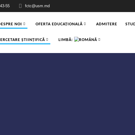
-43-55
fctc@usm.md
DESPRE NOI
OFERTA EDUCAȚIONALĂ
ADMITERE
STUD
CERCETARE ŞTIINŢIFICĂ
LIMBĂ: